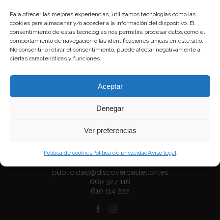
entrevistado a la ondease,
Maite Gil
, que
se ha subido a escenarios de teatro de
Para ofrecer las mejores experiencias, utilizamos tecnologías como las
todo el mundo y las televisiones, donde
cookies para almacenar y/o acceder a la información del dispositivo. El
la hemos podido ver en El tiempo entre
consentimiento de estas tecnologías nos permitirá procesar datos como el
costuras, Acacias 38, El secreto de Puente
comportamiento de navegación o las identificaciones únicas en este sitio.
Viejo o Aida, entre otras.
No consentir o retirar el consentimiento, puede afectar negativamente a
ciertas características y funciones.
Aceptar
Denegar
Ver preferencias
C/ Trinidad nº 29, 1º, Dcha
Política de cookies
Política de privacidad
Aviso legal
12002 Castellón
redaccion@discovercastellon.es
publicidad@discovercastellon.es
660 327 116
610 114 222