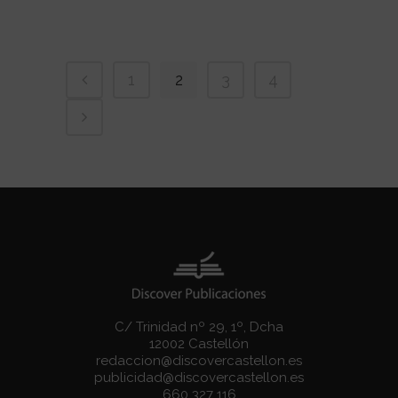
1
2
3
4
C/ Trinidad nº 29, 1º, Dcha
12002 Castellón
redaccion@discovercastellon.es
publicidad@discovercastellon.es
660 327 116