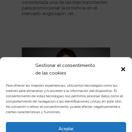
considerada una de las mas importantes
para promocionar la provincia en el
mercado anglosajón, de...
Gestionar el consentimiento
de las cookies
Para ofrecer las mejores experiencias, utilizamos tecnologías como las
cookies para almacenar y/o acceder a la información del dispositivo. El
consentimiento de estas tecnologías nos permitirá procesar datos como el
comportamiento de navegación o las identificaciones únicas en este sitio.
25 JUL
MAITE GIL, UNA ACTRIZ DE
No consentir o retirar el consentimiento, puede afectar negativamente a
ciertas características y funciones.
ALTOS VUELOS.
En Discover Castellón nº 8, hemos
entrevistado a la ondease, Maite Gil, que
Aceptar